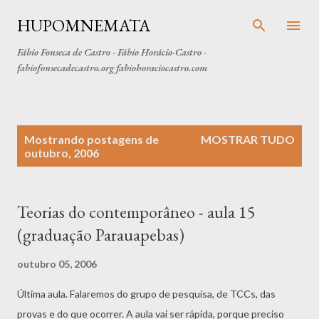
Pular para o conteúdo principal
HUPOMNEMATA
Fábio Fonseca de Castro - Fábio Horácio-Castro -
fabiofonsecadecastro.org fabiohoraciocastro.com
P
Mostrando postagens de
MOSTRAR TUDO
o
outubro, 2006
s
t
a
Teorias do contemporâneo - aula 15
g
(graduação Parauapebas)
e
n
outubro 05, 2006
s
Última aula. Falaremos do grupo de pesquisa, de TCCs, das
provas e do que ocorrer. A aula vai ser rápida, porque preciso