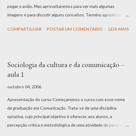
pegar o avião. Mas aproveitaremos para ver mais algumas
imagens e para discutir alguns conceitos. Termino agradecendo
a atenção de vocês. Como sempre, foi um prazer vir a
COMPARTILHAR
POSTAR UM COMENTÁRIO
LEIA MAIS
Parauapebas e trabalhar com vocês.
Sociologia da cultura e da comunicação –
aula 1
outubro 04, 2006
Apresentação do curso Começaremos o curso com esse nome
da graduação em Comunicação. Trata-se de uma disciplina
optativa, cujo principal objetivo é oferecer, aos alunos, a
percepção crítica e metodológica de uma atividade de pesquisa
no campo sociológico e que tenha por objeto um elemento ou